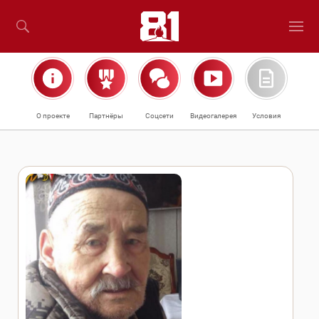
О проекте
Партнёры
Соцсети
Видеогалерея
Условия