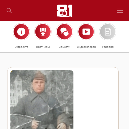
О проекте
Партнёры
Соцсети
Видеогалерея
Условия