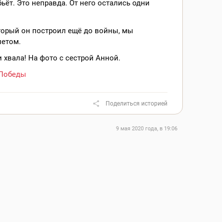
бьёт. Это неправда. От него остались одни
торый он построил ещё до войны, мы
летом.
и хвала! На фото с сестрой Анной.
Победы
Поделиться историей
9 мая 2020 года, в 19:06