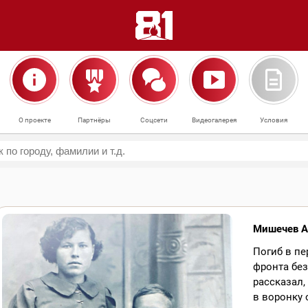
О проекте
Партнёры
Соцсети
Видеогалерея
Условия
Мишечев А
Погиб в п
фронта бе
рассказал,
в воронку 