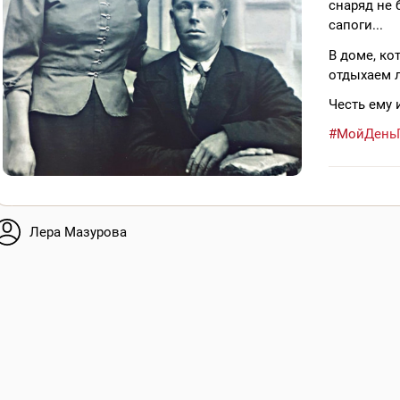
снаряд не 
сапоги...
В доме, ко
отдыхаем 
Честь ему 
#МойДень
Лера Мазурова